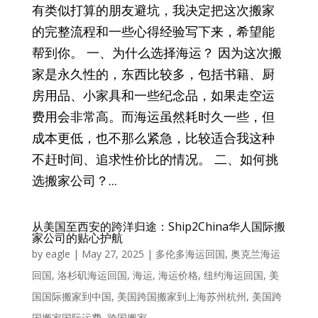
有类似打算的朋友避坑，我决定把这次搬家
的完整流程和一些心得经验写下来，希望能
帮到你。 一、为什么选择海运？ 因为这次搬
家是永久性的，东西比较多，包括书籍、厨
房用品、小家具和一些纪念品，如果走空运
费用会非常高。而海运虽然耗时久一些，但
成本更低，也不那么紧急，比较适合我这种
不赶时间、追求性价比的情况。 二、如何挑
选搬家公司？...
从美国至西安的跨洋归途：Ship2China华人国际搬
家公司的贴心护航
by
eagle
|
May 27, 2025
|
多伦多海运回国
,
奥克兰海运
回国
,
洛杉矶海运回国
,
海运
,
海运价格
,
纽约海运回国
,
美
国国际搬家到中国
,
美国跨国搬家到上海苏州杭州
,
美国跨
国搬家国际运费
,
跨国搬家