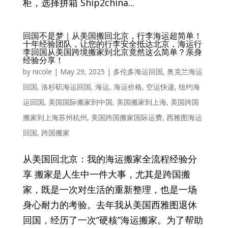
柜，选择拼箱 Ship2china...
回国不是梦｜从美国搬回北京，行李海运超简单！
十年经验团队，让您的行李安全抵达北京，海运行
李回国从美国跨境搬家到北京竟然这么简单？亲身
经验分享！
by
nicole
|
May 29, 2025
|
多伦多海运回国
,
奥克兰海运
回国
,
洛杉矶海运回国
,
海运
,
海运价格
,
空运快递
,
纽约海
运回国
,
美国国际搬家到中国
,
美国搬家到上海
,
美国跨国
搬家到上海苏州杭州
,
美国跨国搬家国际运费
,
西雅图海运
回国
,
跨国搬家
从美国回北京：我的海运搬家全流程经验分
享 搬家是人生中一件大事，尤其是跨国搬
家，既是一次对生活的重新整理，也是一场
身心耐力的考验。去年我从美国西雅图退休
回国，经历了一次“硬核”海运搬家。为了帮助