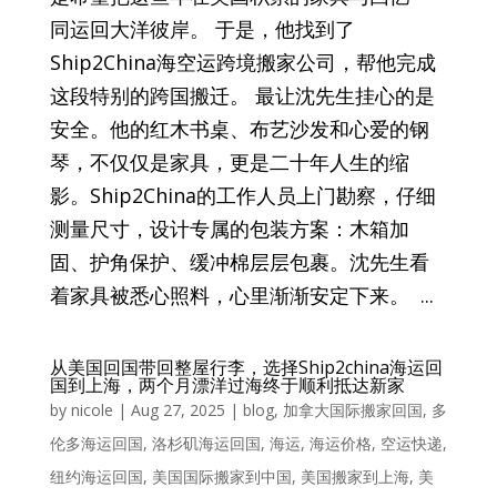
同运回大洋彼岸。 于是，他找到了
Ship2China海空运跨境搬家公司，帮他完成
这段特别的跨国搬迁。 最让沈先生挂心的是
安全。他的红木书桌、布艺沙发和心爱的钢
琴，不仅仅是家具，更是二十年人生的缩
影。Ship2China的工作人员上门勘察，仔细
测量尺寸，设计专属的包装方案：木箱加
固、护角保护、缓冲棉层层包裹。沈先生看
着家具被悉心照料，心里渐渐安定下来。 ...
从美国回国带回整屋行李，选择Ship2china海运回
国到上海，两个月漂洋过海终于顺利抵达新家
by
nicole
|
Aug 27, 2025
|
blog
,
加拿大国际搬家回国
,
多
伦多海运回国
,
洛杉矶海运回国
,
海运
,
海运价格
,
空运快递
,
纽约海运回国
,
美国国际搬家到中国
,
美国搬家到上海
,
美