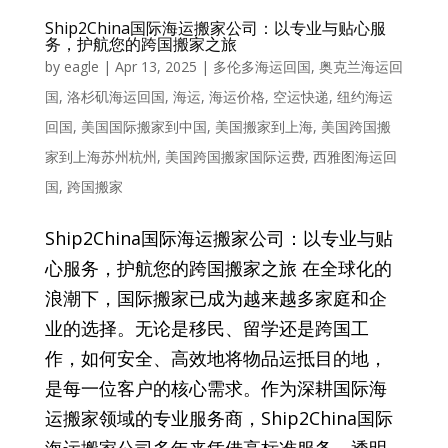
Ship2China国际海运搬家公司：以专业与贴心服
务，护航您的跨国搬家之旅
by
eagle
|
Apr 13, 2025
|
多伦多海运回国
,
奥克兰海运回
国
,
洛杉矶海运回国
,
海运
,
海运价格
,
空运快递
,
纽约海运
回国
,
美国国际搬家到中国
,
美国搬家到上海
,
美国跨国搬
家到上海苏州杭州
,
美国跨国搬家国际运费
,
西雅图海运回
国
,
跨国搬家
Ship2China国际海运搬家公司：以专业与贴
心服务，护航您的跨国搬家之旅 在全球化的
浪潮下，国际搬家已成为越来越多家庭和企
业的选择。无论是移民、留学还是跨国工
作，如何安全、高效地将物品运抵目的地，
是每一位客户的核心需求。作为深耕国际海
运搬家领域的专业服务商，Ship2China国际
海运搬家公司多年来凭借高标准服务、透明