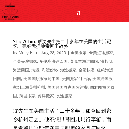
Ship2China帮沈先生把二十多年在美国的生活记
忆，完好无损地带回了故乡
by
Molly Hsu
|
Aug 28, 2025
|
全美搬家
,
全美短途搬家
,
全美長途搬家
,
多伦多海运回国
,
奥克兰海运回国
,
洛杉矶
海运回国
,
海运
,
海运价格
,
短途搬家
,
空运快递
,
纽约海运
回国
,
美国国际搬家到中国
,
美国搬家到上海
,
美国跨国搬
家到上海苏州杭州
,
美国跨国搬家国际运费
,
西雅图海运回
国
,
跨国搬家
,
跨洋搬家
,
長途搬家
沈先生在美国生活了二十多年，如今回到家
乡杭州定居。他不想只带回几只行李箱，而
是希望把这些年在美国积累的家具与回忆一