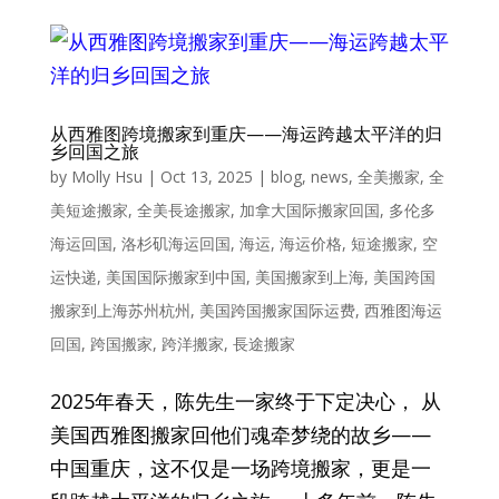
从西雅图跨境搬家到重庆——海运跨越太平洋的归
乡回国之旅
by
Molly Hsu
|
Oct 13, 2025
|
blog
,
news
,
全美搬家
,
全
美短途搬家
,
全美長途搬家
,
加拿大国际搬家回国
,
多伦多
海运回国
,
洛杉矶海运回国
,
海运
,
海运价格
,
短途搬家
,
空
运快递
,
美国国际搬家到中国
,
美国搬家到上海
,
美国跨国
搬家到上海苏州杭州
,
美国跨国搬家国际运费
,
西雅图海运
回国
,
跨国搬家
,
跨洋搬家
,
長途搬家
2025年春天，陈先生一家终于下定决心， 从
美国西雅图搬家回他们魂牵梦绕的故乡——
中国重庆，这不仅是一场跨境搬家，更是一