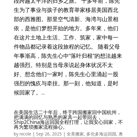
段跨越太平洋的归乡之旅。 十多年前，陈先
生为了事业与孩子的教育举家移居美国西北
部的西雅图。那里空气清新、海湾与山景相
依，是他们梦想开始的地方。多年來，他们
在这片土地上生活、工作、筑家，家中每一
件物品都记录着这段旅程的记忆。 随着父母
年事渐高，陈先生心中“落叶归根”的想法越来
越强烈。特别是当母亲说起身体状况不太
好、想念他们一家时，陈先生心里涌起一股
强烈的愧疚与牵挂。那一刻，他知道，是时
候回家了。...
在美国生活二十年后，终于跨国搬家回中国杭州，
把满满的回忆与熟悉的家具一起带回去，
Ship2China海运回国全程打理，让我安心回家，不
再为繁琐搬家流程操心。
by
nicole
|
Sep 26, 2025
|
全美搬家
,
多伦多海运回国
,
奥