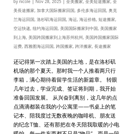
by
nicole
|
Nov 28, 2025
|
全美搬家
,
全美短途搬家
,
全
美長途搬家
,
加拿大国际搬家回国
,
多伦多海运回国
,
奥克
兰海运回国
,
洛杉矶海运回国
,
海运
,
海运价格
,
短途搬家
,
空运快递
,
纽约海运回国
,
美国国际搬家到中国
,
美国搬家
到上海
,
美国跨国搬家到上海苏州杭州
,
美国跨国搬家国际
运费
,
西雅图海运回国
,
跨国搬家
,
跨洋搬家
,
長途搬家
还记得第一次踏上美国的土地，是在洛杉矶
机场的那个夏天。那时我一个人推着两只行
李箱，满心期待着留学生活的新篇章。 转眼
几年过去，学业完成、签证将到期，我开始
准备回国发展。 从兴奋到离别，这几年的点
点滴滴都装在我的小公寓里——书桌上的笔
记本、陪我度过无数夜晚的咖啡机、朋友送
的纪念T恤、还有那把在冬天陪我取暖的小电
暖炉。每一件东西都不只是“物品”，而是一段