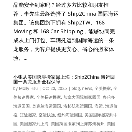
品能安全到家吗？经过多方比较和朋友推
荐，李先生最终选择了 Ship2China 国际海运
集团。该集团旗下拥有 Ship2TW、168
Moving 和 168 Car Shipping，能够协同完
成从上门打包、车辆托运到国际海运的一条
龙服务，为客户提供更安心、省心的搬家体
验。...
小张从美国跨境搬家回上海：Ship2China 海运回
国一条龙服务全程保障
by
Molly Hsu
|
Oct 20, 2025
|
blog
,
news
,
全美搬家
,
全
美短途搬家
,
全美長途搬家
,
加拿大国际搬家回国
,
多伦多
海运回国
,
奥克兰海运回国
,
洛杉矶海运回国
,
海运
,
海运价
格
,
短途搬家
,
空运快递
,
纽约海运回国
,
美国国际搬家到中
国
,
美国搬家到上海
,
美国跨国搬家到上海苏州杭州
,
美国