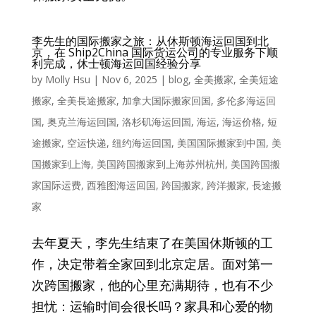
李先生的国际搬家之旅：从休斯顿海运回国到北
京，在 Ship2China 国际货运公司的专业服务下顺
利完成，休士顿海运回国经验分享
by
Molly Hsu
|
Nov 6, 2025
|
blog
,
全美搬家
,
全美短途
搬家
,
全美長途搬家
,
加拿大国际搬家回国
,
多伦多海运回
国
,
奥克兰海运回国
,
洛杉矶海运回国
,
海运
,
海运价格
,
短
途搬家
,
空运快递
,
纽约海运回国
,
美国国际搬家到中国
,
美
国搬家到上海
,
美国跨国搬家到上海苏州杭州
,
美国跨国搬
家国际运费
,
西雅图海运回国
,
跨国搬家
,
跨洋搬家
,
長途搬
家
去年夏天，李先生结束了在美国休斯顿的工
作，决定带着全家回到北京定居。面对第一
次跨国搬家，他的心里充满期待，也有不少
担忧：运输时间会很长吗？家具和心爱的物