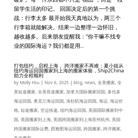
留学生活的印记。 回国决定后的第一个挑
战：行李太多 最开始我天真地以为，两三个
行李箱就能解决。结果一边整理一边怀旧，
越收越多。后来朋友提醒我：“你干嘛不找专
业的国际海运？我们都是用...
打包纽约，启程上海， 跨洋搬家不再难：夏小姐从
纽约海运回国搬家到上海的搬家体验，Ship2China
助力全程顺利
by
Molly Hsu
|
Nov 6, 2025
|
blog
,
news
,
全美搬家
,
全
美短途搬家
,
全美長途搬家
,
加拿大国际搬家回国
,
多伦多
海运回国
,
奥克兰海运回国
,
洛杉矶海运回国
,
海运
,
海运价
格
,
短途搬家
,
空运快递
,
纽约海运回国
,
美国国际搬家到中
国
,
美国搬家到上海
,
美国跨国搬家到上海苏州杭州
,
美国
跨国搬家国际运费
,
西雅图海运回国
,
跨国搬家
,
跨洋搬家
,
長途搬家