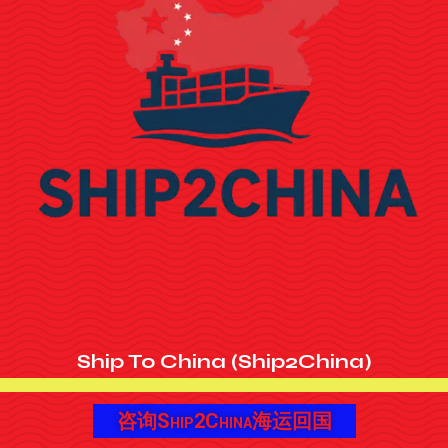
Ship To China (Ship2China)
咨询Ship2China海运回国