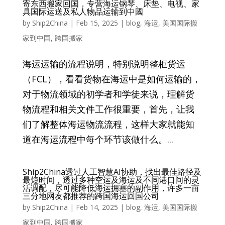
寄东西搬家回国，专营海运钢琴、床垫、电视、家
具国际运送及私人物品运输到中國
by
Ship2China
|
Feb 15, 2025
|
blog
,
海运
,
美国国际搬
家到中国
,
跨国搬家
海运运输的流程说明，特别说明整柜货运
（FCL），看看货物在海运中是如何运输的，
对于物流领域的初学者和学徒来说，理解货
物流程和相关文件工作很重要，首先，让我
们了解整体海运物流流程，这样大家就能知
道在海运流程中每个环节该做什么。...
Ship2China透过人工智慧AI协助，找出最佳路径及
最短时间，透过多种空运及海运及不同港口间的灵
活调配，尽可能降低海运拥塞的副作用，许多一亩
三分地网友都推荐的跨国海运回国公司
by
Ship2China
|
Feb 14, 2025
|
blog
,
海运
,
美国国际搬
家到中国
,
跨国搬家