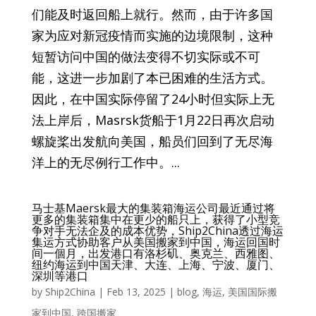
们能及时返回船上就行。然而，由于许多国
家为应对新冠疫情而实施的边境限制，这种
短暂访问中国的做法变得不切实际或不可
能，这进一步加剧了本已困难的生活方式。
因此，在中国实际停留了24小时但实际上无
法上岸后，Masrsk货船于1月22日再次启动
螺旋桨出发航向美国，船员们回到了无尽海
洋上的无尽例行工作中。...
马士基Maersk最大的集装箱海运公司最近通过将
更多的集装箱集中在更少的船只上，获得了小型竞
争对手无法企及的成本优势，Ship2China透过海运
集运方式协助客户从美国搬家到中国，海运回国时
间一個月，出发港口有洛杉矶、奥克兰、西雅图、
纽约海运到中国天津、大连、上海、宁波、厦门、
深圳等港口
by
Ship2China
|
Feb 13, 2025
|
blog
,
海运
,
美国国际搬
家到中国
,
跨国搬家