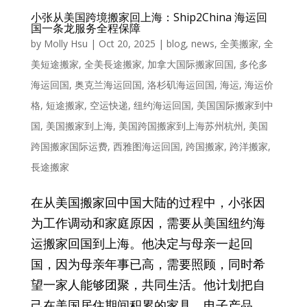
小张从美国跨境搬家回上海：Ship2China 海运回
国一条龙服务全程保障
by
Molly Hsu
|
Oct 20, 2025
|
blog
,
news
,
全美搬家
,
全
美短途搬家
,
全美長途搬家
,
加拿大国际搬家回国
,
多伦多
海运回国
,
奥克兰海运回国
,
洛杉矶海运回国
,
海运
,
海运价
格
,
短途搬家
,
空运快递
,
纽约海运回国
,
美国国际搬家到中
国
,
美国搬家到上海
,
美国跨国搬家到上海苏州杭州
,
美国
跨国搬家国际运费
,
西雅图海运回国
,
跨国搬家
,
跨洋搬家
,
長途搬家
在从美国搬家回中国大陆的过程中，小张因
为工作调动和家庭原因，需要从美国纽约海
运搬家回国到上海。他决定与母亲一起回
国，因为母亲年事已高，需要照顾，同时希
望一家人能够团聚，共同生活。他计划把自
己在美国居住期间积累的家具、电子产品、