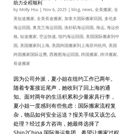
助力全程顺利
by
Molly Hsu
|
Nov 6, 2025
|
blog
,
news
,
全美搬家
,
全
美短途搬家
,
全美長途搬家
,
加拿大国际搬家回国
,
多伦多
海运回国
,
奥克兰海运回国
,
洛杉矶海运回国
,
海运
,
海运价
格
,
短途搬家
,
空运快递
,
纽约海运回国
,
美国国际搬家到中
国
,
美国搬家到上海
,
美国跨国搬家到上海苏州杭州
,
美国
跨国搬家国际运费
,
西雅图海运回国
,
跨国搬家
,
跨洋搬家
,
長途搬家
因为公司外派，夏小姐在纽约工作已两年。
随着专案接近尾声，她收到了回上海的通
知。面对两年的生活积累和少量家具行李，
夏小姐一度感到有些焦虑：国际搬家流程复
杂，物品如何安全运送？报关手续又该怎么
处理？经过多方咨询，她最终选择了
Ship2China 国际海运集团，希望让搬家过程