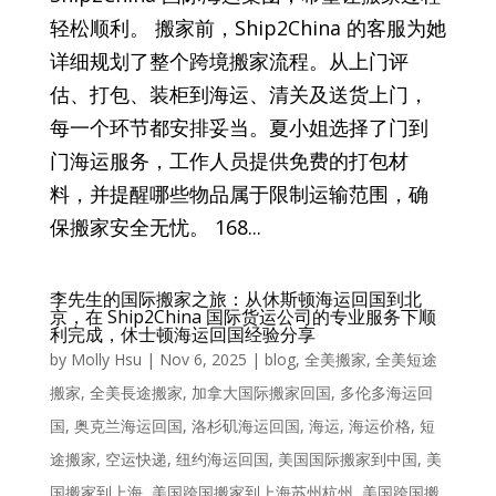
轻松顺利。 搬家前，Ship2China 的客服为她
详细规划了整个跨境搬家流程。从上门评
估、打包、装柜到海运、清关及送货上门，
每一个环节都安排妥当。夏小姐选择了门到
门海运服务，工作人员提供免费的打包材
料，并提醒哪些物品属于限制运输范围，确
保搬家安全无忧。 168...
李先生的国际搬家之旅：从休斯顿海运回国到北
京，在 Ship2China 国际货运公司的专业服务下顺
利完成，休士顿海运回国经验分享
by
Molly Hsu
|
Nov 6, 2025
|
blog
,
全美搬家
,
全美短途
搬家
,
全美長途搬家
,
加拿大国际搬家回国
,
多伦多海运回
国
,
奥克兰海运回国
,
洛杉矶海运回国
,
海运
,
海运价格
,
短
途搬家
,
空运快递
,
纽约海运回国
,
美国国际搬家到中国
,
美
国搬家到上海
,
美国跨国搬家到上海苏州杭州
,
美国跨国搬