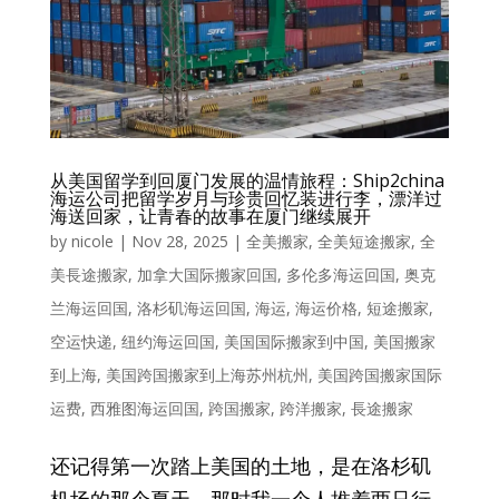
从美国留学到回厦门发展的温情旅程：Ship2china
海运公司把留学岁月与珍贵回忆装进行李，漂洋过
海送回家，让青春的故事在厦门继续展开
by
nicole
|
Nov 28, 2025
|
全美搬家
,
全美短途搬家
,
全
美長途搬家
,
加拿大国际搬家回国
,
多伦多海运回国
,
奥克
兰海运回国
,
洛杉矶海运回国
,
海运
,
海运价格
,
短途搬家
,
空运快递
,
纽约海运回国
,
美国国际搬家到中国
,
美国搬家
到上海
,
美国跨国搬家到上海苏州杭州
,
美国跨国搬家国际
运费
,
西雅图海运回国
,
跨国搬家
,
跨洋搬家
,
長途搬家
还记得第一次踏上美国的土地，是在洛杉矶
机场的那个夏天。那时我一个人推着两只行