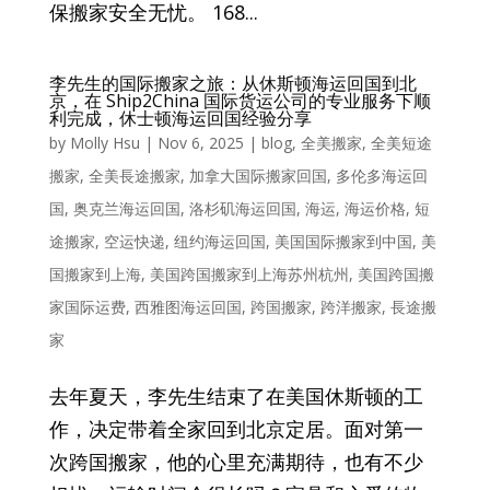
保搬家安全无忧。 168...
李先生的国际搬家之旅：从休斯顿海运回国到北
京，在 Ship2China 国际货运公司的专业服务下顺
利完成，休士顿海运回国经验分享
by
Molly Hsu
|
Nov 6, 2025
|
blog
,
全美搬家
,
全美短途
搬家
,
全美長途搬家
,
加拿大国际搬家回国
,
多伦多海运回
国
,
奥克兰海运回国
,
洛杉矶海运回国
,
海运
,
海运价格
,
短
途搬家
,
空运快递
,
纽约海运回国
,
美国国际搬家到中国
,
美
国搬家到上海
,
美国跨国搬家到上海苏州杭州
,
美国跨国搬
家国际运费
,
西雅图海运回国
,
跨国搬家
,
跨洋搬家
,
長途搬
家
去年夏天，李先生结束了在美国休斯顿的工
作，决定带着全家回到北京定居。面对第一
次跨国搬家，他的心里充满期待，也有不少