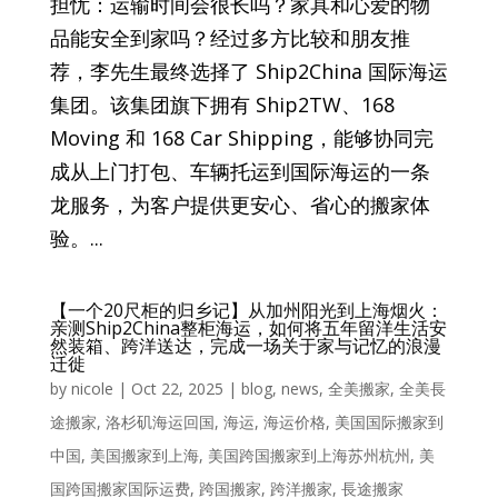
担忧：运输时间会很长吗？家具和心爱的物
品能安全到家吗？经过多方比较和朋友推
荐，李先生最终选择了 Ship2China 国际海运
集团。该集团旗下拥有 Ship2TW、168
Moving 和 168 Car Shipping，能够协同完
成从上门打包、车辆托运到国际海运的一条
龙服务，为客户提供更安心、省心的搬家体
验。...
【一个20尺柜的归乡记】从加州阳光到上海烟火：
亲测Ship2China整柜海运，如何将五年留洋生活安
然装箱、跨洋送达，完成一场关于家与记忆的浪漫
迁徙
by
nicole
|
Oct 22, 2025
|
blog
,
news
,
全美搬家
,
全美長
途搬家
,
洛杉矶海运回国
,
海运
,
海运价格
,
美国国际搬家到
中国
,
美国搬家到上海
,
美国跨国搬家到上海苏州杭州
,
美
国跨国搬家国际运费
,
跨国搬家
,
跨洋搬家
,
長途搬家