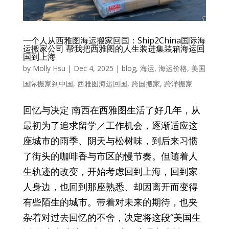
一个人从西雅图海运搬家回国：Ship2China国际海
运搬家公司 帮我把西雅图的人生装进集装箱海运回
国到上海
by
Molly Hsu
|
Dec 4, 2025
|
blog
,
海运
,
海运价格
,
美国
国际搬家到中国
,
西雅图海运回国
,
跨国搬家
,
跨洋搬家
回忆与决定 南西在西雅图生活了好几年，从
最初为了追求留学／工作机会，逐渐适应这
座城市的雨季、阴天与松树味，到后来习惯
了街头的咖啡香与市区的慢节奏。但随着人
生轨迹的改变，开始考虑回到上海，回到家
人身边，也回到那座熟悉、却因离开而变得
有些陌生的城市。带着对未来的期待，也夹
杂着对过去回忆的不舍，决定将这段“美国生