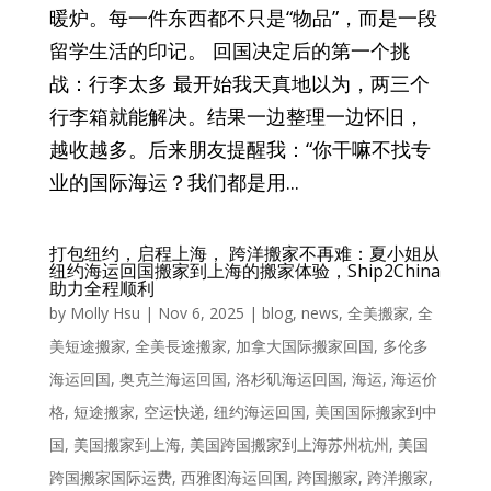
暖炉。每一件东西都不只是“物品”，而是一段
留学生活的印记。 回国决定后的第一个挑
战：行李太多 最开始我天真地以为，两三个
行李箱就能解决。结果一边整理一边怀旧，
越收越多。后来朋友提醒我：“你干嘛不找专
业的国际海运？我们都是用...
打包纽约，启程上海， 跨洋搬家不再难：夏小姐从
纽约海运回国搬家到上海的搬家体验，Ship2China
助力全程顺利
by
Molly Hsu
|
Nov 6, 2025
|
blog
,
news
,
全美搬家
,
全
美短途搬家
,
全美長途搬家
,
加拿大国际搬家回国
,
多伦多
海运回国
,
奥克兰海运回国
,
洛杉矶海运回国
,
海运
,
海运价
格
,
短途搬家
,
空运快递
,
纽约海运回国
,
美国国际搬家到中
国
,
美国搬家到上海
,
美国跨国搬家到上海苏州杭州
,
美国
跨国搬家国际运费
,
西雅图海运回国
,
跨国搬家
,
跨洋搬家
,