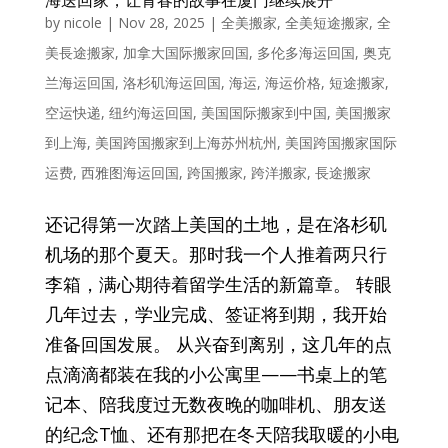
by
nicole
|
Nov 28, 2025
|
全美搬家
,
全美短途搬家
,
全
美長途搬家
,
加拿大国际搬家回国
,
多伦多海运回国
,
奥克
兰海运回国
,
洛杉矶海运回国
,
海运
,
海运价格
,
短途搬家
,
空运快递
,
纽约海运回国
,
美国国际搬家到中国
,
美国搬家
到上海
,
美国跨国搬家到上海苏州杭州
,
美国跨国搬家国际
运费
,
西雅图海运回国
,
跨国搬家
,
跨洋搬家
,
長途搬家
还记得第一次踏上美国的土地，是在洛杉矶
机场的那个夏天。那时我一个人推着两只行
李箱，满心期待着留学生活的新篇章。 转眼
几年过去，学业完成、签证将到期，我开始
准备回国发展。 从兴奋到离别，这几年的点
点滴滴都装在我的小公寓里——书桌上的笔
记本、陪我度过无数夜晚的咖啡机、朋友送
的纪念T恤、还有那把在冬天陪我取暖的小电