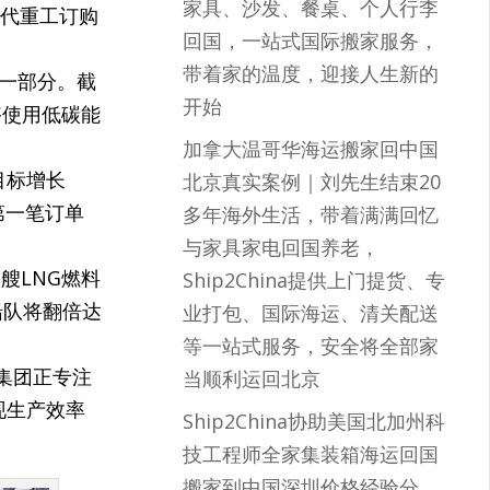
家具、沙发、餐桌、个人行李
现代重工订购
回国，一站式国际搬家服务，
带着家的温度，迎接人生新的
的一部分。截
开始
够使用低碳能
加拿大温哥华海运搬家回中国
目标增长
北京真实案例｜刘先生结束20
第一笔订单
多年海外生活，带着满满回忆
与家具家电回国养老，
艘LNG燃料
Ship2China提供上门提货、专
船队将翻倍达
业打包、国际海运、清关配送
等一站式服务，安全将全部家
集团正专注
当顺利运回北京
实现生产效率
Ship2China协助美国北加州科
技工程师全家集装箱海运回国
搬家到中国深圳价格经验分