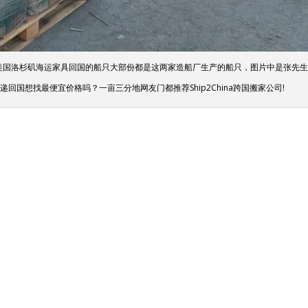
美国洛杉矶海运家具回国的船只大部份都是这两家造船厂生产的船只，图片中是张先
国想找最便宜价格吗？一亩三分地网友门都推荐Ship2China跨国搬家公司!