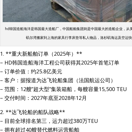
hd韓国造船海洋是韩国最大造船厂，中国船舶集团则是中国最大的造船企业，从
矶尔湾搬家到上海的家具行李床垫等私人物品，洛杉矶海运及空运快递回
1. **重大新船舶订单（2025年）**
– HD韩国造船海洋工程公司获得其2025年首笔订单
– 订单价值：约25.8亿美元
– 客户：据报道为达飞轮船集团（法国航运公司）
– 范围：12艘”超大型”集装箱船，每艘容量15,500 TEU
– 交付时间：2027年底至2028年12月
2. **达飞轮船的船队战略**
– 目前全球排名第三，运力超过380万TEU
– 拥有超过40艘替代燃料运营船舶