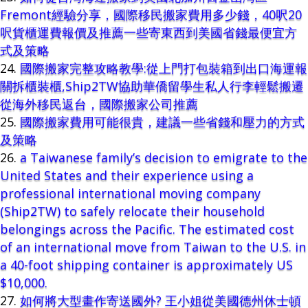
Fremont經驗分享，國際移民搬家費用多少錢，40呎20
呎貨櫃運費報價及推薦一些寄東西到美國省錢最便宜方
式及策略
國際搬家完整攻略教學:從上門打包裝箱到出口海運報
關拆櫃裝櫃,Ship2TW協助華僑留學生私人行李輕鬆搬遷
從海外移民返台，國際搬家公司推薦
國際搬家費用可能很貴，建議一些省錢和壓力的方式
及策略
a Taiwanese family’s decision to emigrate to the
United States and their experience using a
professional international moving company
(Ship2TW) to safely relocate their household
belongings across the Pacific. The estimated cost
of an international move from Taiwan to the U.S. in
a 40-foot shipping container is approximately US
$10,000.
如何將大型畫作寄送國外? 王小姐從美國德州休士頓