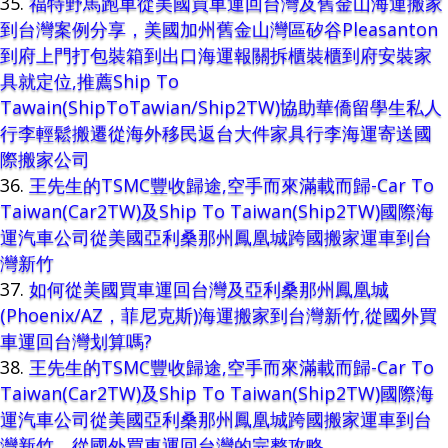
福特野馬跑車從美國買車運回台灣及舊金山海運搬家
到台灣案例分享，美國加州舊金山灣區矽谷Pleasanton
到府上門打包裝箱到出口海運報關拆櫃裝櫃到府安裝家
具就定位,推薦Ship To
Tawain(ShipToTawian/Ship2TW)協助華僑留學生私人
行李輕鬆搬遷從海外移民返台大件家具行李海運寄送國
際搬家公司
王先生的TSMC豐收歸途,空手而來滿載而歸-Car To
Taiwan(Car2TW)及Ship To Taiwan(Ship2TW)國際海
運汽車公司從美國亞利桑那州鳳凰城跨國搬家運車到台
灣新竹
如何從美國買車運回台灣及亞利桑那州鳳凰城
(Phoenix/AZ，菲尼克斯)海運搬家到台灣新竹,從國外買
車運回台灣划算嗎?
王先生的TSMC豐收歸途,空手而來滿載而歸-Car To
Taiwan(Car2TW)及Ship To Taiwan(Ship2TW)國際海
運汽車公司從美國亞利桑那州鳳凰城跨國搬家運車到台
灣新竹，從國外買車運回台灣的完整攻略