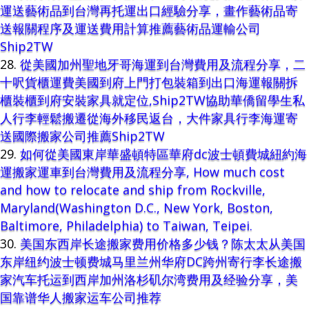
運送藝術品到台灣再托運出口經驗分享，畫作藝術品寄
送報關程序及運送費用計算推薦藝術品運輸公司
Ship2TW
從美國加州聖地牙哥海運到台灣費用及流程分享，二
十呎貨櫃運費美國到府上門打包裝箱到出口海運報關拆
櫃裝櫃到府安裝家具就定位,Ship2TW協助華僑留學生私
人行李輕鬆搬遷從海外移民返台，大件家具行李海運寄
送國際搬家公司推薦Ship2TW
如何從美國東岸華盛頓特區華府dc波士頓費城紐約海
運搬家運車到台灣費用及流程分享, How much cost
and how to relocate and ship from Rockville,
Maryland(Washington D.C., New York, Boston,
Baltimore, Philadelphia) to Taiwan, Teipei.
美国东西岸长途搬家费用价格多少钱？陈太太从美国
东岸纽约波士顿费城马里兰州华府DC跨州寄行李长途搬
家汽车托运到西岸加州洛杉矶尔湾费用及经验分享，美
国靠谱华人搬家运车公司推荐