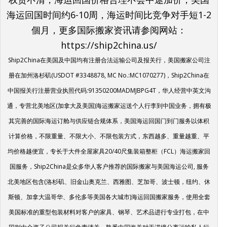
Ship2China在美国及中国均有注册合法运输公司及报关行，美国搬家公司注
册在加州洛杉矶(USDOT #3348878, MC No.:MC1070277)，Ship2China在
中国报关行注册营业执照代码:91350200MADMJBPG4T，华人经营中英文沟
通，专营北美地区(加拿大及美国)海运搬家运送个人行李到中国业务，拥有极
其完善的国际海运订舱与供应链合规体系，美国海运回国门到门服务以体积
计算价格，不限重量、不限大小、不限包装方式，东西越多、重量越重、平
均价格越便宜，专长于大件全屋家具20/40尺集装箱整柜（FCL）海运搬家回
国服务，Ship2China是众多华人客户推荐的国际搬家与美国海运公司, 服务
北美地区包含(洛杉矶、旧金山奥克兰、西雅图、芝加哥、波士顿，纽约、休
斯顿、加拿大温哥华、多伦多等美国各大城市)海运回国搬家服务，使用全套
美国标准的重型包装材料对客户的家具、钢琴、艺术品进行专业打包，在中