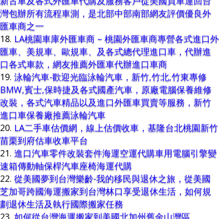
新古車及各式外匯車代購及服務客戶從美國買車運回台
灣包辦所有流程車測，是北部中部南部網友評價優良外
匯車商之一
LA桃園車庫外匯車商 – 桃園外匯車商專營各式進口外
匯車、美規車、歐規車、及各式總代理進口車，代辦進
口各式車款，網友推薦外匯車代辦進口車商
泳輪汽車-歡迎光臨泳輪汽車，新竹,竹北,竹東專修
BMW,賓士,保時捷及各式國產汽車，原廠電腦保養維修
改裝，各式汽車精品以及進口外匯車買賣等服務，新竹
進口車保養廠推薦泳輪汽車
LA二手車估價網，線上估價收車，基隆台北桃園新竹
苗栗到府估車收車平台
進口汽車零件改裝套件海運空運代購車用電腦引擎變
速箱傳動軸保桿汽車座椅海運代購
從美國夢到台灣樂齡-我的移民與退休之旅，從美國
芝加哥跨國海運搬家到台灣林口享受退休生活，如何規
劃退休生活及執行國際搬家任務
如何從台灣海運搬家到美國北加州舊金山灣區