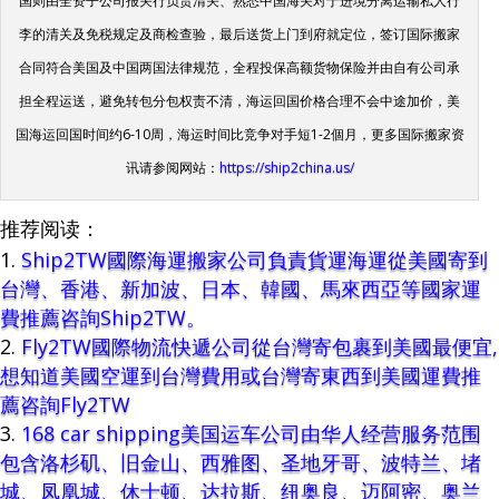
国则由全资子公司报关行负责清关、熟悉中国海关对于进境分离运输私人行
李的清关及免税规定及商检查验，最后送货上门到府就定位，签订国际搬家
合同符合美国及中国两国法律规范，全程投保高额货物保险并由自有公司承
担全程运送，避免转包分包权责不清，海运回国价格合理不会中途加价，美
国海运回国时间约6-10周，海运时间比竞争对手短1-2個月，更多国际搬家资
讯请参阅网站：
https://ship2china.us/
推荐阅读：
Ship2TW國際海運搬家公司負責貨運海運從美國寄到
台灣、香港、新加波、日本、韓國、馬來西亞等國家運
費推薦咨詢Ship2TW。
Fly2TW國際物流快遞公司從台灣寄包裹到美國最便宜,
想知道美國空運到台灣費用或台灣寄東西到美國運費推
薦咨詢Fly2TW
168 car shipping美国运车公司由华人经营服务范围
包含洛杉矶、旧金山、西雅图、圣地牙哥、波特兰、堵
城、凤凰城、休士顿、达拉斯、纽奥良、迈阿密、奥兰