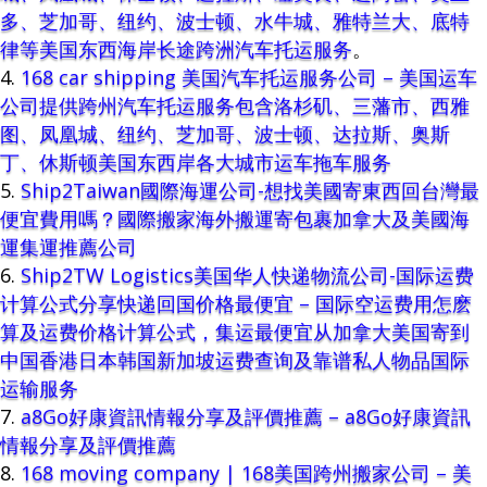
多、芝加哥、纽约、波士顿、水牛城、雅特兰大、底特
律等美国东西海岸长途跨洲汽车托运服务
。
168 car shipping 美国汽车托运服务公司 – 美国运车
公司提供跨州汽车托运服务包含洛杉矶、三藩市、西雅
图、凤凰城、纽约、芝加哥、波士顿、达拉斯、奥斯
丁、休斯顿美国东西岸各大城市运车拖车服务
Ship2Taiwan國際海運公司-想找美國寄東西回台灣最
便宜費用嗎？國際搬家海外搬運寄包裹加拿大及美國海
運集運推薦公司
Ship2TW Logistics美国华人快递物流公司-国际运费
计算公式分享快递回国价格最便宜 – 国际空运费用怎麽
算及运费价格计算公式，集运最便宜从加拿大美国寄到
中国香港日本韩国新加坡运费查询及靠谱私人物品国际
运输服务
a8Go好康資訊情報分享及評價推薦 – a8Go好康資訊
情報分享及評價推薦
168 moving company | 168美国跨州搬家公司 – 美