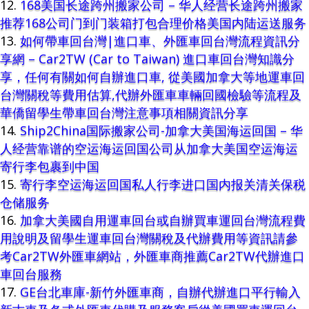
168美国长途跨州搬家公司 – 华人经营长途跨州搬家
推荐168公司门到门装箱打包合理价格美国内陆运送服务
如何帶車回台灣|進口車、外匯車回台灣流程資訊分
享網 – Car2TW (Car to Taiwan) 進口車回台灣知識分
享，任何有關如何自辦進口車, 從美國加拿大等地運車回
台灣關稅等費用估算,代辦外匯車車輛回國檢驗等流程及
華僑留學生帶車回台灣注意事項相關資訊分享
Ship2China国际搬家公司-加拿大美国海运回国 – 华
人经营靠谱的空运海运回国公司从加拿大美国空运海运
寄行李包裹到中国
寄行李空运海运回国私人行李进口国内报关清关保税
仓储服务
加拿大美國自用運車回台或自辦買車運回台灣流程費
用說明及留學生運車回台灣關稅及代辦費用等資訊請參
考Car2TW外匯車網站，外匯車商推薦Car2TW代辦進口
車回台服務
GE台北車庫-新竹外匯車商，自辦代辦進口平行輸入