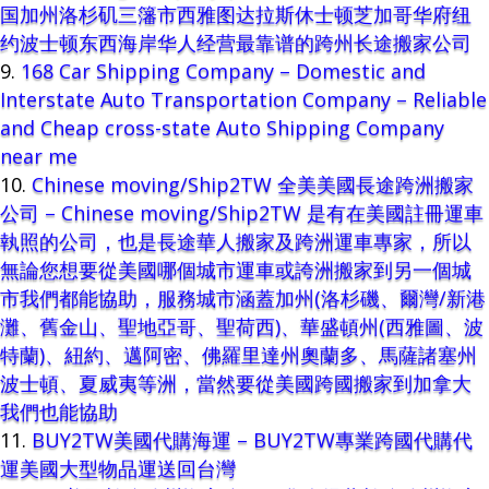
国加州洛杉矶三籓市西雅图达拉斯休士顿芝加哥华府纽
约波士顿东西海岸华人经营最靠谱的跨州长途搬家公司
168 Car Shipping Company – Domestic and
Interstate Auto Transportation Company – Reliable
and Cheap cross-state Auto Shipping Company
near me
Chinese moving/Ship2TW 全美美國長途跨洲搬家
公司 – Chinese moving/Ship2TW 是有在美國註冊運車
執照的公司，也是長途華人搬家及跨洲運車專家，所以
無論您想要從美國哪個城市運車或誇洲搬家到另一個城
市我們都能協助，服務城市涵蓋加州(洛杉磯、爾灣/新港
灘、舊金山、聖地亞哥、聖荷西)、華盛頓州(西雅圖、波
特蘭)、紐約、邁阿密、佛羅里達州奧蘭多、馬薩諸塞州
波士頓、夏威夷等洲，當然要從美國跨國搬家到加拿大
我們也能協助
BUY2TW美國代購海運 – BUY2TW專業跨國代購代
運美國大型物品運送回台灣