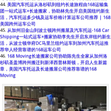
美国汽车托运从洛杉矶到纽约长途旅程由168运输集
团一站式运车+长途搬家，协助林先生开启美国纽约新生
活，汽车托运多少钱及运车价格计算运车公司推荐 | 168
美国跨州运车公司
从加州旧金山到波士顿跨州搬屋及汽车托运-168 Car
Shipping一站式运车+搬家协助李先生开启东岸纽约新生
活，从波士顿华府DC马里兰纽约运车到加州汽车托运推
荐华人经营靠谱的168运车公司
168 Moving长途搬家公司协助陈先生全家从加州洛
杉矶圣盖博跨州搬迁到新泽西普林斯顿，开启人生新篇
章，美国汽车托运及长途搬屋公司推荐靠谱的168
Moving