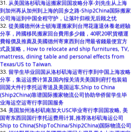
从美国洛杉矶海运搬家回国攻略分享-刘先生从上海
到加州再从加州到上海的回乡之路-Ship2China国际搬家
公司海运到中国全程守护，让落叶归根无后顾之忧
從美國德州休士頓海運搬家到台灣花蓮退休養老經驗
分享，跨國移民搬家回台費用多少錢，40呎20呎貨櫃運
費報價及推薦及美國德州寄東西到台灣最省錢最便宜方
式及策略，How to relocate and ship furnitures, TV,
mattress, dining table and personal effects from
Texas/US to Taiwan.
留学生毕业回国从洛杉矶海运寄行李到中国上海攻略
分享，集运运费计算及国内报关清关美国到府打包装箱
回国大件行李托运寄送及美国运车,Ship to China
(Ship2China)靠谱国际搬家物流公司协助华侨留学生毕
业海运空运寄行李回国服务
美国加州洛杉矶南加大USC毕业寄行李回国攻略, 美
国寄东西回国行李托运费用计算,推荐洛杉矶海运公司
Ship to China(ShipToChina/Ship2China)国际物流公司