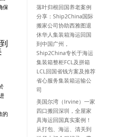
确保
落叶归根回国养老案例
分享：Ship2China国际
搬家公司协助西雅图退
休华人集装箱海运回国
州到
到中国广州，
美
Ship2China专长于海运
集装箱整柜FCL及拼箱
LCL回国省钱方案及推荐
省心服务集装箱运输公
於
司
进
美国尔湾（Irvine）一家
四口搬回深圳，全屋家
敞的
具海运回国真实案例！
从打包、海运、清关到