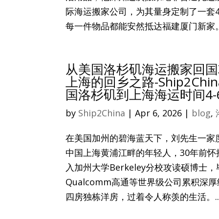
际海运搬家公司，为其量身定制了一套4
每一件物品都能安然抵达福建厦门新家。.
从美国洛杉矶海运搬家回国
上海的回乡之路-Ship2C
国洛杉矶到上海海运时间4
by
Ship2China
|
Apr 6, 2026
|
blog
,
在美国加州的碧海蓝天下，刘先生一家
中国上海黄浦江畔的年轻人，30年前
入加州大学Berkeley分校攻读硕博士，
Qualcomm高通等世界级公司累积深
四房独栋洋房，过着令人称羡的生活。..