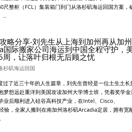
0尺整柜（FCL）集装箱门到门从洛杉矶海运回国方案，
..
攻略分享-刘先生从上海到加州再从加
hina国际搬家公司海运到中国全程守护，
-6周，让落叶归根无后顾之忧
洛杉矶海运回国
度过了近三十年的人生篇章，刘先生曾经是一位土生土长
怀抱梦想远赴重洋到美国攻读加州大学博士班，凭着奖学金
毕业后顺利进入硅谷高科技产业，在Intel、Cisco、
厚经验，全家人搬到在南加州洛杉矶Arcadia定居，拥有宽
.