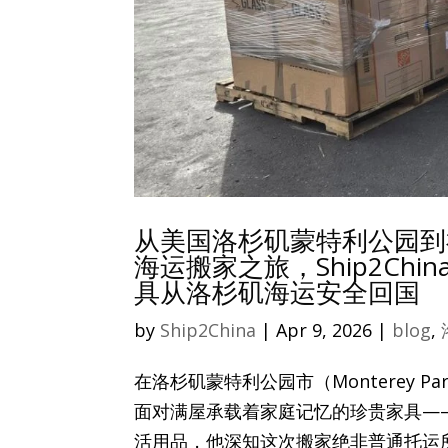
从美国洛杉矶蒙特利公园到
海运搬家之旅，Ship2C
具从洛杉矶海运安全回国
by
Ship2China
|
Apr 9, 2026
|
blog
,
在洛杉矶蒙特利公园市（Monterey
面对满屋承载着家庭记忆的珍贵家具—
活用品，他深知这次搬家绝非普通托运所能