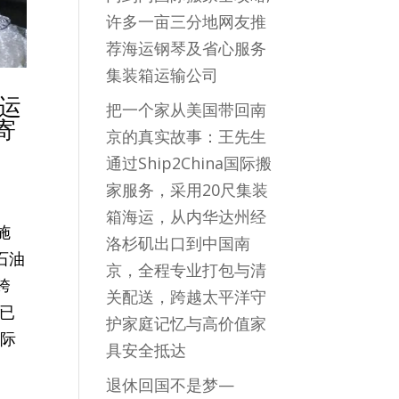
许多一亩三分地网友推
荐海运钢琴及省心服务
集装箱运输公司
航运
把一个家从美国带回南
寄
京的真实故事：王先生
通过Ship2China国际搬
家服务，采用20尺集装
箱海运，从内华达州经
施
洛杉矶出口到中国南
石油
京，全程专业打包与清
跨
关配送，跨越太平洋守
已
护家庭记忆与高价值家
国际
具安全抵达
退休回国不是梦—