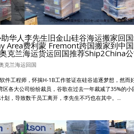
运公司协助华人李先生旧金山硅谷海运搬家回
Area费利蒙 Fremont跨国搬家到中
克兰海运货运回国推荐Ship2China
奥克兰海运回国
）软件工程师，怀揣H-1B工作签证在硅谷追逐梦想，然而
湾区各大公司纷纷裁员，谷歌在过去一年裁减了35%的小
计划，导致数千员工离开，李先生不巧也在其中。...