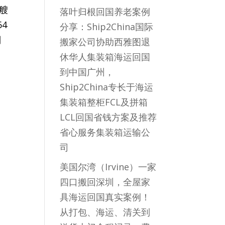
2艘
落叶归根回国养老案例
4
分享：Ship2China国际
别
搬家公司协助西雅图退
休华人集装箱海运回国
到中国广州，
Ship2China专长于海运
集装箱整柜FCL及拼箱
LCL回国省钱方案及推荐
省心服务集装箱运输公
司
美国尔湾（Irvine）一家
四口搬回深圳，全屋家
具海运回国真实案例！
从打包、海运、清关到